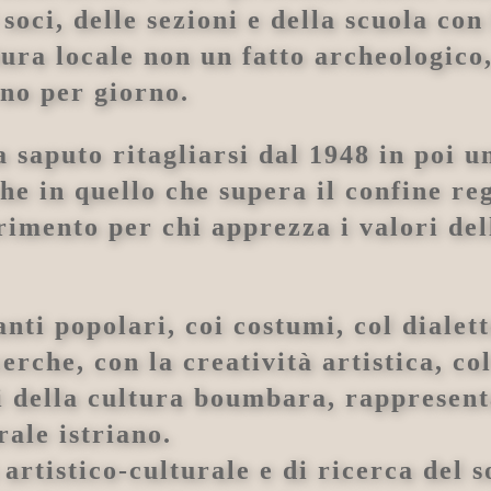
 soci, delle sezioni e della scuola c
ltura locale non un fatto archeologico
rno per giorno.
saputo ritagliarsi dal 1948 in poi u
he in quello che supera il confine re
rimento per chi apprezza i valori dell
nti popolari, coi costumi, col dialetto
erche, con la creatività artistica, co
etti della cultura boumbara, rapprese
rale istriano.
à artistico-culturale e di ricerca del 