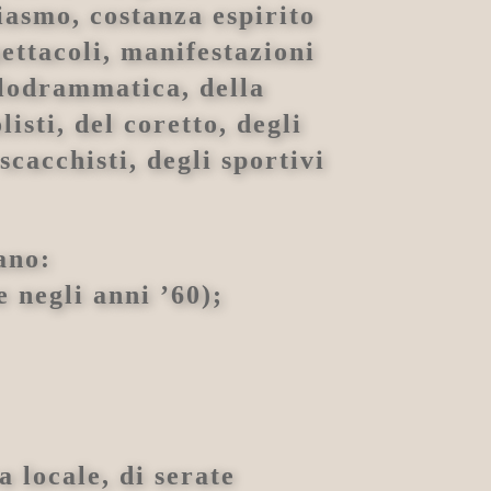
iasmo, costanza espirito
pettacoli, manifestazioni
filodrammatica, della
isti, del coretto, degli
 scacchisti, degli sportivi
ano:
 negli anni ’60);
 locale, di serate