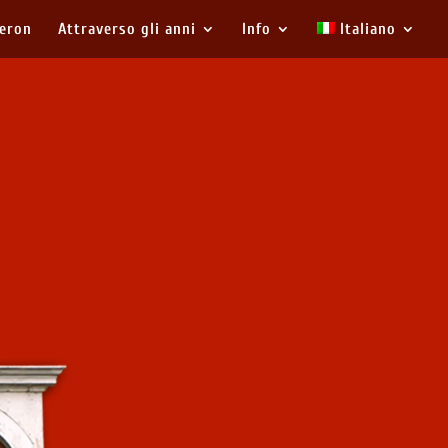
eron
Attraverso gli anni
Info
Italiano