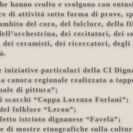
 che hanno svolto e svolgono con entus
ore di attività sotto forma di prove, s
ambito del coro, del folclore, della 
ll’orchestrina, dei recitatori, dei sol
, dei ceramisti, dei ricercatori, degli
à.
e iniziative particolari della CI Dign
ra canora regionale realizzata a tappe
ale di pittura”;
di scacchi “Coppa Lorenzo Forlani”;
 del folklore “Leron”;
letto istrioto dignanese “Favelà”;
e di mostre etnografiche sulla cultura