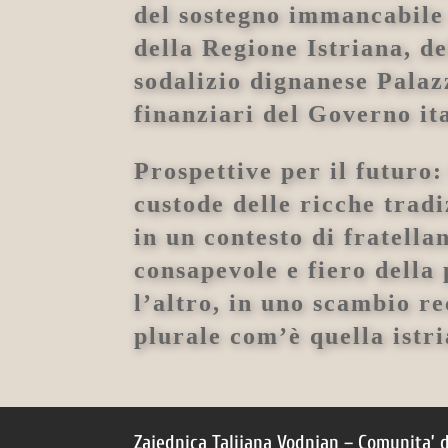
del sostegno immancabile 
della Regione Istriana, d
sodalizio dignanese Palaz
finanziari del Governo it
Prospettive per il futuro
custode delle ricche tradi
in un contesto di fratell
consapevole e fiero della
l’altro, in uno scambio re
plurale com’è quella istr
Zajednica Talijana Vodnjan – Comunita’ d