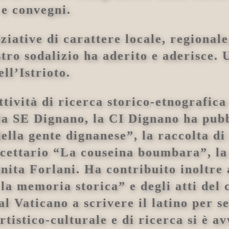
 e convegni.
ziative di carattere locale, regionale
stro sodalizio ha aderito e aderisce. 
ll’Istrioto.
ttività di ricerca storico-etnografic
la SE Dignano, la CI Dignano ha pubbl
ella gente dignanese”, la raccolta di
ricettario “La couseina boumbara”, 
Anita Forlani. Ha contribuito inoltre
 la memoria storica” e degli atti de
l Vaticano a scrivere il latino per se
rtistico-culturale e di ricerca si è a