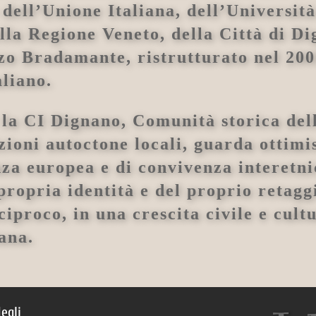
dell’Unione Italiana, dell’Università
ella Regione Veneto, della Città di D
zo Bradamante, ristrutturato nel 200
aliano.
: la CI Dignano, Comunità storica del
zioni autoctone locali, guarda ottimi
anza europea e di convivenza interetni
 propria identità e del proprio retag
ciproco, in una crescita civile e cult
iana.
egli