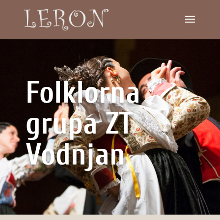
Folklorna
grupa ZT
Vodnjan