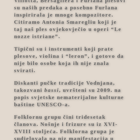
Villotta, Bersagliera i Furlana plesovi
su naših predaka a posebno Furlana
inspirirala je mnoge kompozitore.
Citiramo Antonia Smaregliu koji je
taj naš ples ovjekovječio u operi “Le
nozze istriane”.
Tipični su i instrumenti koji prate
plesove, violina i “leron”, i gotovo da
nije bilo osobe koja ih nije znala
svirati.
Diskanti pučke tradicije Vodnjana,
takozvani
bassi
, uvršteni su 2009. na
popis svjetske nematerijalne kulturne
baštine UNESCO-a.
Folklornu grupu čini tridesetak
članova. Nošnje i frizure su iz XVI-
XVIII stoljeća. Folklorna grupa je
sudjelovala na niz manifestacija u