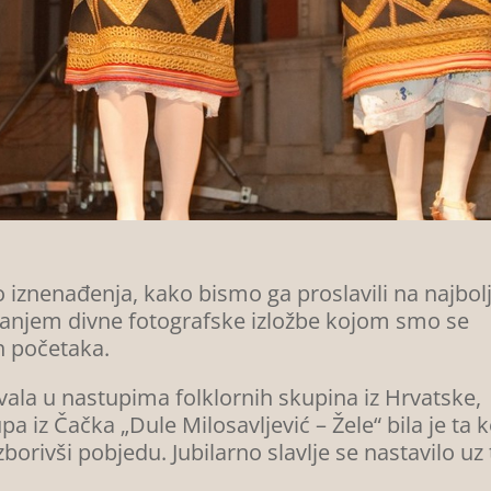
iznenađenja, kako bismo ga proslavili na najbolj
ljanjem divne fotografske izložbe kojom smo se
h početaka.
ivala u nastupima folklornih skupina iz Hrvatske,
rupa iz Čačka „Dule Milosavljević – Žele“ bila je ta 
zborivši pobjedu. Jubilarno slavlje se nastavilo uz