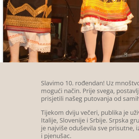
Slavimo 10. rođendan! Uz mnoštvo 
mogući način. Prije svega, postav
prisjetili našeg putovanja od sami
Tijekom dviju večeri, publika je už
Italije, Slovenije i Srbije. Srpska g
je najviše oduševila sve prisutne, i
i pjenušac.