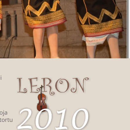
i
koja
 tortu