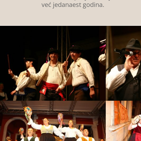
već jedanaest godina.​