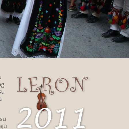
u
og
su
a
isu
aju