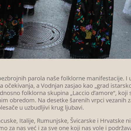
 bezbrojnih parola naše folklorne manifestacije. I 
a očekivanja, a Vodnjan zasjao kao „grad istarsk
 odnosno folklorna skupina „Laccio d’amore“, koji 
nim obredom. Na desetke šarenih vrpci vezanih z
lesače u uzbudljivi krug ljubavi.
cuske, Italije, Rumunjske, Švicarske i Hrvatske n
mo za nas već i za sve one koji nas vole i podržav