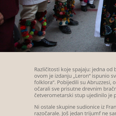
Različitosti koje spajaju: jedna od
ovom je izdanju „Leron“ ispunio sv
folklora“. Pobijedili su Abruzzesi,
očarali sve prisutne drevnim brač
četverometarski stup ujedinilo je p
Ni ostale skupine sudionice iz Fran
razočarale. Još jedan trijumf ne sa